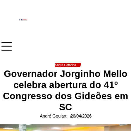
Skip
to
content
Santa Catarina
Governador Jorginho Mello
celebra abertura do 41º
Congresso dos Gideões em
SC
André Goulart
26/04/2026