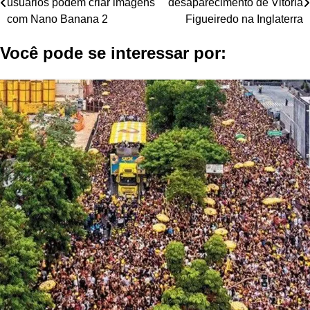
usuários podem criar imagens
desaparecimento de Vitória
de
com Nano Banana 2
Figueiredo na Inglaterra
Post
Você pode se interessar por: