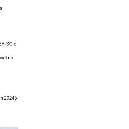
os
REA-SC e
.
ável do
em 2024