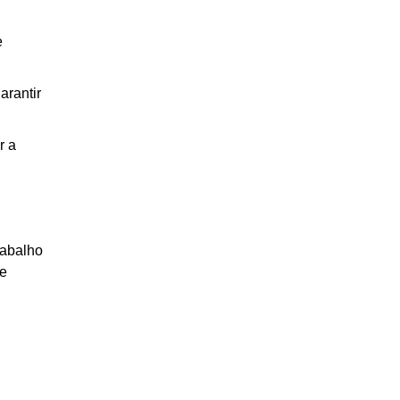
e
arantir
r a
rabalho
 e