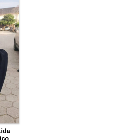
tida
ico