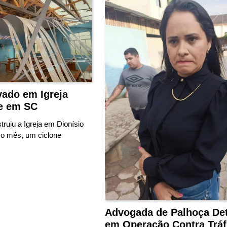
vado em Igreja
e em SC
ruiu a Igreja em Dionísio
mo mês, um ciclone
Advogada de Palhoça De
em Operação Contra Tráf