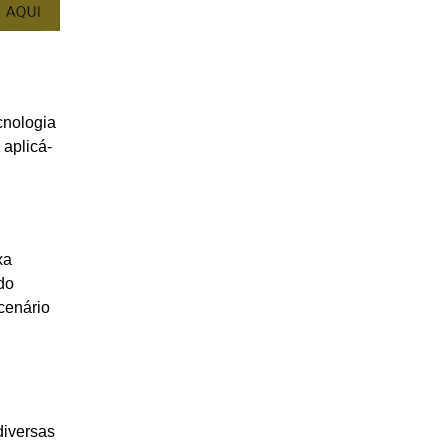
cnologia
aplicá-
xa
do
cenário
diversas