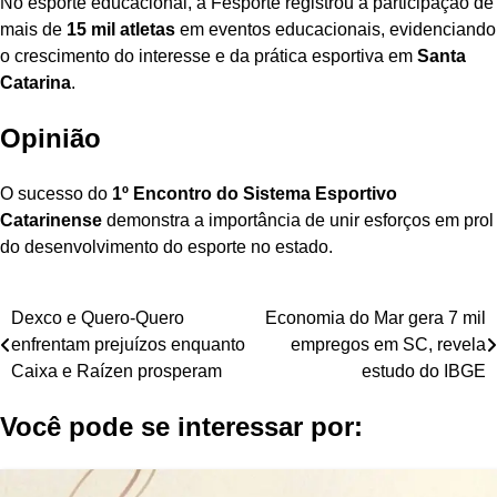
No esporte educacional, a Fesporte registrou a participação de
mais de
15 mil atletas
em eventos educacionais, evidenciando
o crescimento do interesse e da prática esportiva em
Santa
Catarina
.
Opinião
O sucesso do
1º Encontro do Sistema Esportivo
Catarinense
demonstra a importância de unir esforços em prol
do desenvolvimento do esporte no estado.
Navegação
Dexco e Quero-Quero
Economia do Mar gera 7 mil
enfrentam prejuízos enquanto
empregos em SC, revela
de
Caixa e Raízen prosperam
estudo do IBGE
Post
Você pode se interessar por: