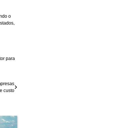
ndo o
stados,
tor para
mpresas
e custo