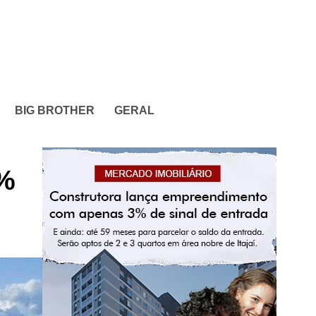
BIG BROTHER
GERAL
2%