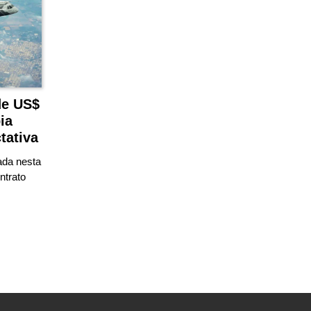
de US$
ia
tativa
ada nesta
ntrato