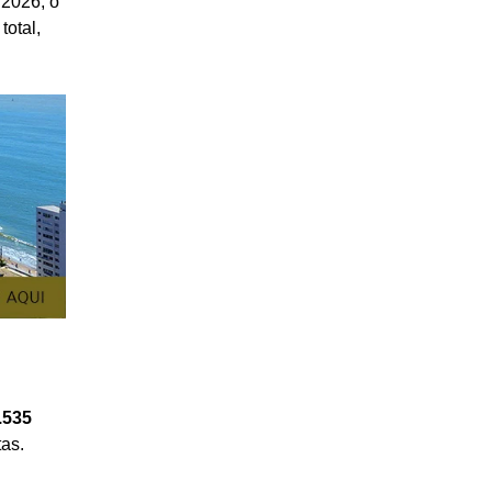
 2026, o
otal,
.535
tas.