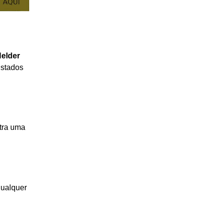
elder
istados
tra uma
qualquer