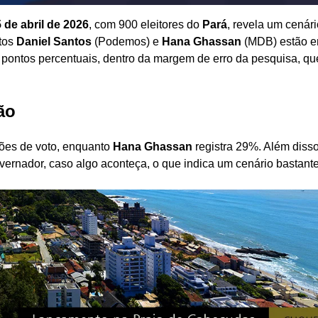
5 de abril de 2026
, com 900 eleitores do
Pará
, revela um cenár
atos
Daniel Santos
(Podemos) e
Hana Ghassan
(MDB) estão 
5 pontos percentuais, dentro da margem de erro da pesquisa, qu
ão
ões de voto, enquanto
Hana Ghassan
registra 29%. Além diss
rnador, caso algo aconteça, o que indica um cenário bastante 