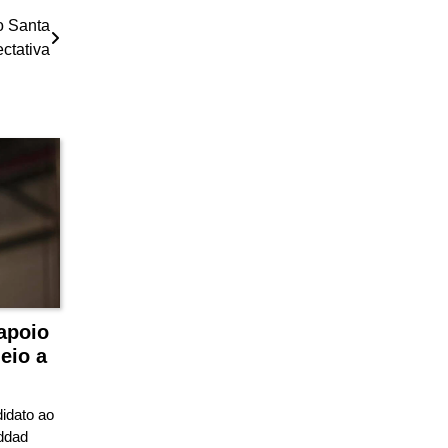
o Santa
ctativa
apoio
eio a
idato ao
ddad