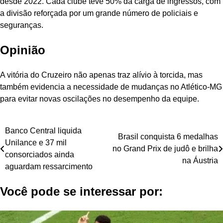
desde 2022. Cada clube teve 50% da carga de ingressos, com
a divisão reforçada por um grande número de policiais e
seguranças.
Opinião
A vitória do Cruzeiro não apenas traz alívio à torcida, mas
também evidencia a necessidade de mudanças no Atlético-MG
para evitar novas oscilações no desempenho da equipe.
Navegação
Banco Central liquida
Brasil conquista 6 medalhas
Unilance e 37 mil
de
no Grand Prix de judô e brilha
consorciados ainda
na Áustria
Post
aguardam ressarcimento
Você pode se interessar por: