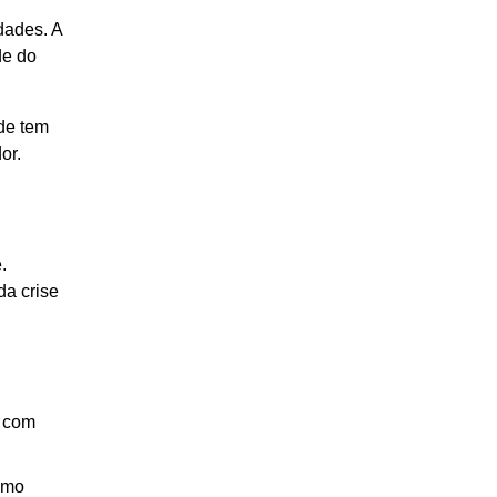
dades. A
de do
ade tem
or.
.
da crise
, com
omo