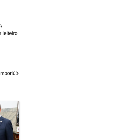
A
leiteiro
amboriú