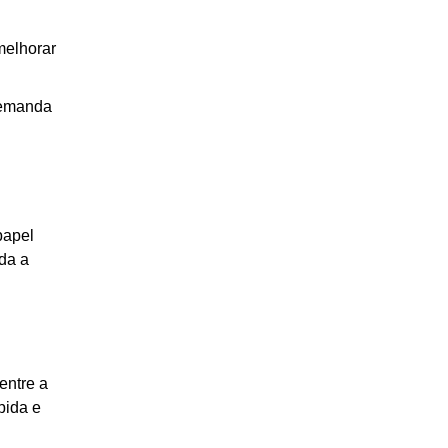
melhorar
demanda
papel
da a
entre a
pida e