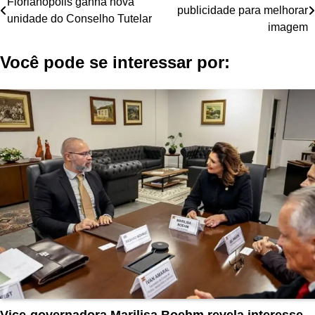
Florianópolis ganha nova
publicidade para melhorar
de
unidade do Conselho Tutelar
imagem
Post
Você pode se interessar por:
Vice-governadora Marilisa Boehm revela interesse