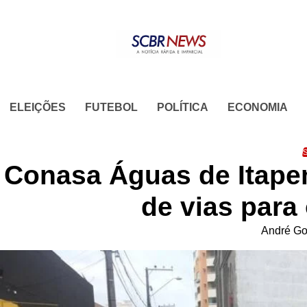
Skip
to
content
ELEIÇÕES
FUTEBOL
POLÍTICA
ECONOMIA
S
Conasa Águas de Itapem
de vias para
André Go