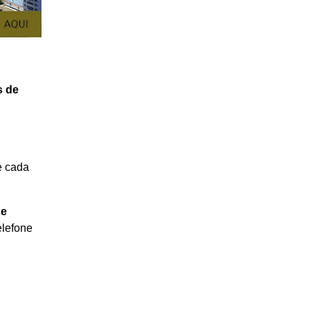
s de
e cada
de
elefone