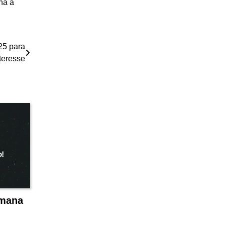
ha a
25 para
nteresse
emana