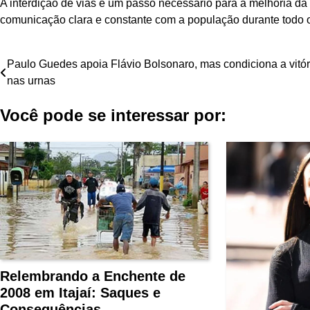
A interdição de vias é um passo necessário para a melhoria da 
comunicação clara e constante com a população durante todo 
Navegação
Paulo Guedes apoia Flávio Bolsonaro, mas condiciona a vitór
nas urnas
de
Você pode se interessar por:
Post
Relembrando a Enchente de
2008 em Itajaí: Saques e
Consequências