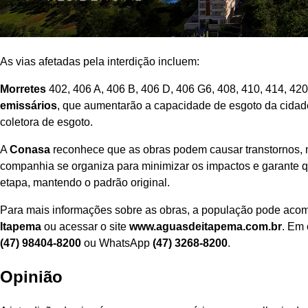
As vias afetadas pela interdição incluem:
Morretes
402, 406 A, 406 B, 406 D, 406 G6, 408, 410, 414, 420
emissários
, que aumentarão a capacidade de esgoto da cidad
coletora de esgoto.
A
Conasa
reconhece que as obras podem causar transtornos, m
companhia se organiza para minimizar os impactos e garante q
etapa, mantendo o padrão original.
Para mais informações sobre as obras, a população pode acom
Itapema
ou acessar o site
www.aguasdeitapema.com.br
. Em 
(47) 98404-8200
ou WhatsApp
(47) 3268-8200
.
Opinião