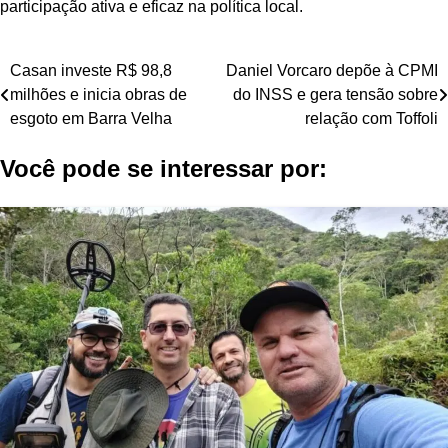
participação ativa e eficaz na política local.
Navegação
Casan investe R$ 98,8
Daniel Vorcaro depõe à CPMI
milhões e inicia obras de
do INSS e gera tensão sobre
de
esgoto em Barra Velha
relação com Toffoli
Post
Você pode se interessar por: