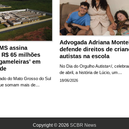
Advogada Adriana Monte
MS assina
defende direitos de cria
 R$ 65 milhões
autistas na escola
‘gameleiras’ em
No Dia do Orgulho Autista</, celebr
de
de abril, a história de Lúcio, um…
ado do Mato Grosso do Sul
18/06/2026
 que somam mais de…
Copyright © 2026
SCBR News