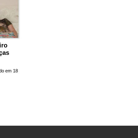
iro
nças
ado em 18