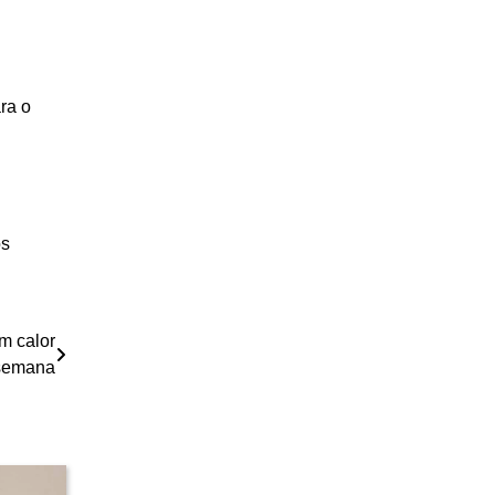
ara o
os
m calor
 semana