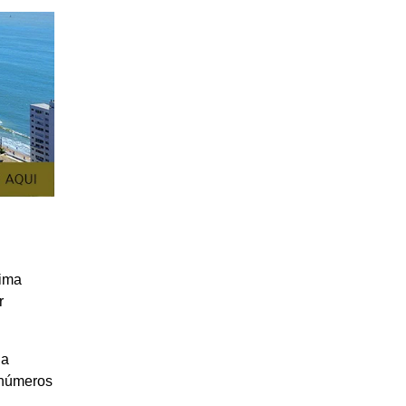
nima
r
 a
 números