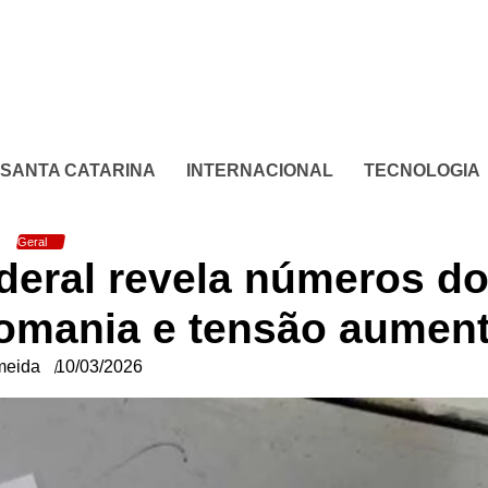
SANTA CATARINA
INTERNACIONAL
TECNOLOGIA
Geral
eral revela números d
omania e tensão aumen
meida
10/03/2026