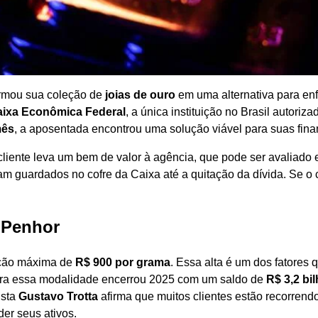
formou sua coleção de
joias de ouro
em uma alternativa para enf
aixa Econômica Federal
, a única instituição no Brasil autoriza
mês
, a aposentada encontrou uma solução viável para suas fina
iente leva um bem de valor à agência, que pode ser avaliado 
cam guardados no cofre da Caixa até a quitação da dívida. Se o 
 Penhor
tação máxima de
R$ 900 por grama
. Essa alta é um dos fatores 
para essa modalidade encerrou 2025 com um saldo de
R$ 3,2 bi
ista
Gustavo Trotta
afirma que muitos clientes estão recorrend
er seus ativos.