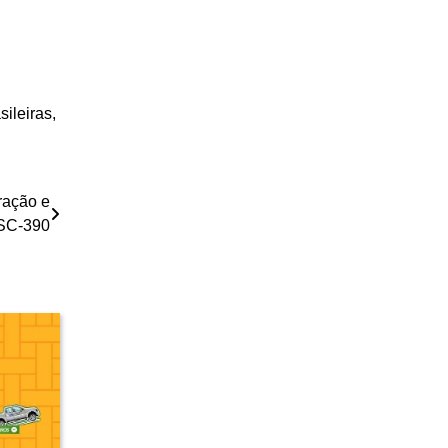
ileiras,
ração e
 SC-390