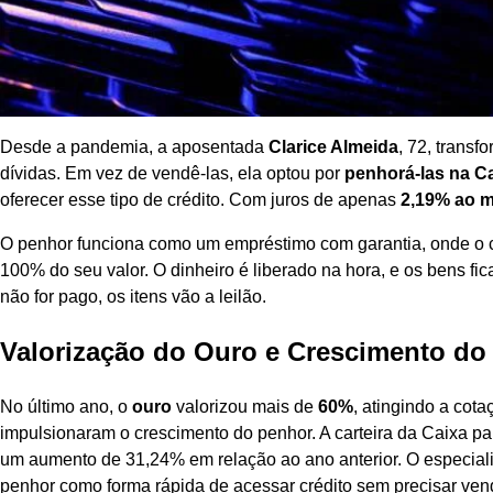
Desde a pandemia, a aposentada
Clarice Almeida
, 72, trans
dívidas. Em vez de vendê-las, ela optou por
penhorá-las na C
oferecer esse tipo de crédito. Com juros de apenas
2,19% ao 
O penhor funciona como um empréstimo com garantia, onde o cl
100% do seu valor. O dinheiro é liberado na hora, e os bens fi
não for pago, os itens vão a leilão.
Valorização do Ouro e Crescimento do
No último ano, o
ouro
valorizou mais de
60%
, atingindo a co
impulsionaram o crescimento do penhor. A carteira da Caixa 
um aumento de 31,24% em relação ao ano anterior. O especial
penhor como forma rápida de acessar crédito sem precisar vend