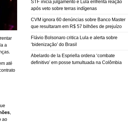
STF inicia julgamento e Lula enfrenta reação
após veto sobre terras indígenas
CVM ignora 60 denúncias sobre Banco Master
que resultaram em R$ 57 bilhões de prejuízo
Flávio Bolsonaro critica Lula e alerta sobre
rentar
‘bidenização’ do Brasil
da a
nças.
Abelardo de la Espriella ordena ‘combate
definitivo’ em posse tumultuada na Colômbia
em até
contrato
que
lhões
,
o ao