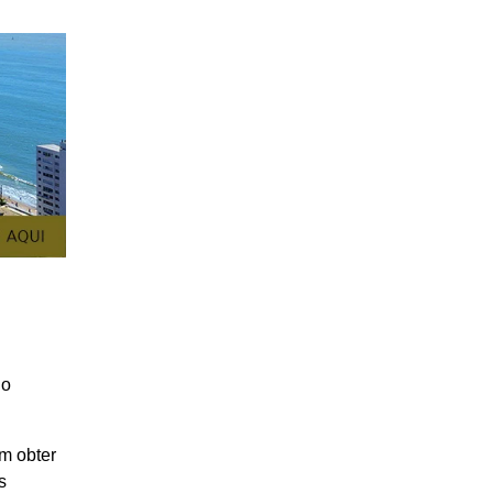
do
em obter
s