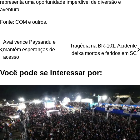
representa uma oportunidade imperdível de diversão e
aventura.
Fonte: COM e outros.
Navegação
Avaí vence Paysandu e
Tragédia na BR-101: Acidente
mantém esperanças de
de
deixa mortos e feridos em SC
acesso
Post
Você pode se interessar por: