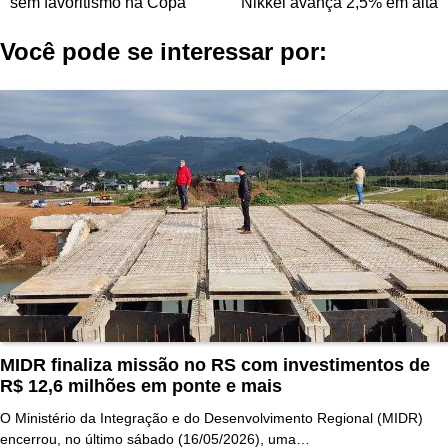
sem favoritismo na Copa
Nikkei avança 2,5% em alta
Post
Você pode se interessar por:
MIDR finaliza missão no RS com investimentos de
R$ 12,6 milhões em ponte e mais
O Ministério da Integração e do Desenvolvimento Regional (MIDR)
encerrou, no último sábado (16/05/2026), uma…