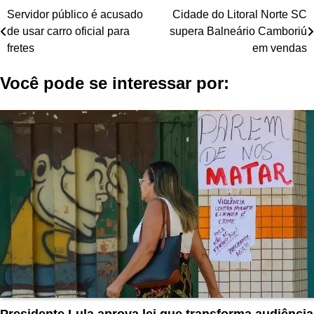
Navegação
Servidor público é acusado
Cidade do Litoral Norte SC
de usar carro oficial para
supera Balneário Camboriú
de
fretes
em vendas
Post
Você pode se interessar por:
Presidente Lula aprova lei que transforma audiência