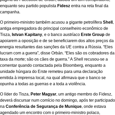
enquanto seu partido populista
Fidesz
entra na reta final da
campanha.
O primeiro-ministro também acusou a gigante petrolífera
Shell
,
antiga empregadora do principal conselheiro econômico de
Tisza,
Istvan Kapitany
, e o banco austríaco
Erste Group
de
apoiarem a oposição e de se beneficiarem dos altos preços da
energia resultantes das sanções da UE contra a Rússia. “Eles
lucram com a guerra”, disse Orbán. “Eles são os cobradores da
taxa da morte; são os cães de guerra.” A Shell recusou-se a
comentar quando contactada pela Bloomberg, enquanto a
unidade húngara do Erste remeteu para uma declaração
emitida à imprensa local, na qual afirmava que o banco se
opunha a todas as guerras e a toda a violência.
O líder do Tisza,
Peter Magyar
, um antigo membro do Fidesz,
deverá discursar num comício no domingo, após ter participado
na
Conferência de Segurança de Munique
, onde estava
agendado um encontro com o primeiro-ministro polaco,