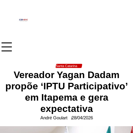
Skip
to
content
Santa Catarina
Vereador Yagan Dadam
propõe ‘IPTU Participativo’
em Itapema e gera
expectativa
André Goulart
28/04/2026