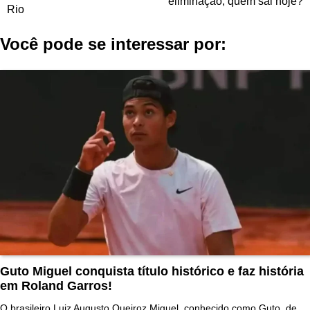
eliminação; quem sai hoje?
Post
Rio
Você pode se interessar por:
Guto Miguel conquista título histórico e faz história
em Roland Garros!
O brasileiro Luiz Augusto Queiroz Miguel, conhecido como Guto, de