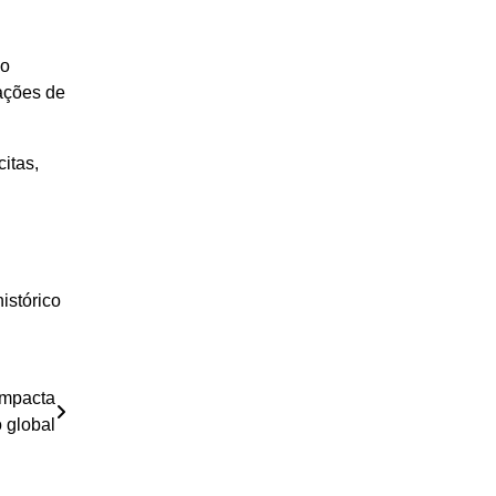
do
ações de
itas,
istórico
impacta
 global