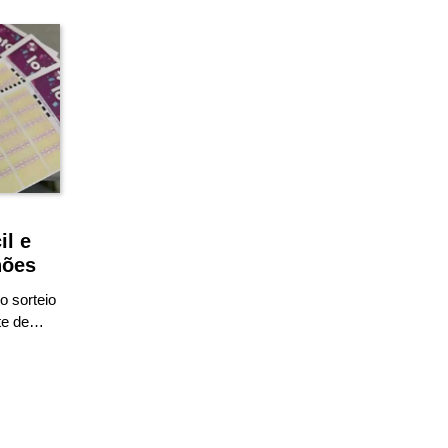
l
il e
hões
o sorteio
ite de…