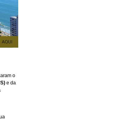
xaram o
MS)
e da
a
sua