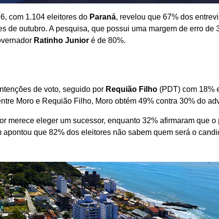
26, com 1.104 eleitores do
Paraná
, revelou que 67% dos entrev
ões de outubro. A pesquisa, que possui uma margem de erro de 
overnador
Ratinho Junior
é de 80%.
ntenções de voto, seguido por
Requião Filho
(PDT) com 18% 
tre Moro e Requião Filho, Moro obtém 49% contra 30% do adv
ior merece eleger um sucessor, enquanto 32% afirmaram que o
ém apontou que 82% dos eleitores não sabem quem será o candi