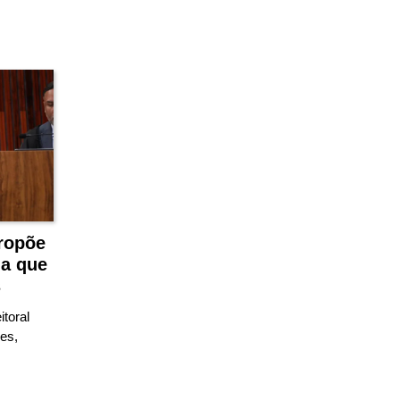
ropõe
da que
s
itoral
es,