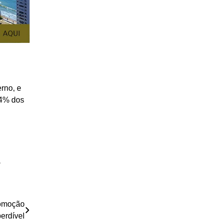
rno, e
64% dos
a
romoção
erdível