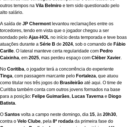
outros tempos na
Vila Belmiro
e tem sido questionado pelo
alto salário.
A saída de
JP Chermont
levantou reclamações entre os
torcedores, tendo em vista que o jogador chegou a ser
sondado pelo
Ajax-HOL
no início desta temporada e teve boas
atuações durante a
Série B
de
2024
, sob o comando de
Fábio
Carille
. O lateral manteve certa regularidade com
Pedro
Caixinha
, em
2025
, mas perdeu espaço com
Cléber Xavier
.
No
Coritiba
, o jogador terá a concorrência do experiente
Tinga
, com passagem marcante pelo
Fortaleza
, que atuou
como titular nos três jogos do
Brasileirão
até aqui. O time de
Curitiba também conta com outros jovens formados na base
para a posição:
Felipe Guimarães
,
Lucas Taverna
e
Diogo
Batista
.
O
Santos
volta a campo neste domingo, dia
15
, às
20h30
,
contra o
Velo Clube
, pela
8ª rodada
da primeira fase do