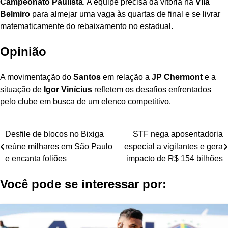
Campeonato Paulista
. A equipe precisa da vitória na
Vila
Belmiro
para almejar uma vaga às quartas de final e se livrar
matematicamente do rebaixamento no estadual.
Opinião
A movimentação do
Santos
em relação a
JP Chermont
e a
situação de
Igor Vinícius
refletem os desafios enfrentados
pelo clube em busca de um elenco competitivo.
Navegação
Desfile de blocos no Bixiga
STF nega aposentadoria
reúne milhares em São Paulo
especial a vigilantes e gera
de
e encanta foliões
impacto de R$ 154 bilhões
Post
Você pode se interessar por: