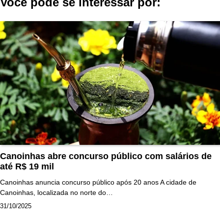
Você pode se interessar por:
Post
Canoinhas abre concurso público com salários de
até R$ 19 mil
Canoinhas anuncia concurso público após 20 anos A cidade de
Canoinhas, localizada no norte do…
31/10/2025