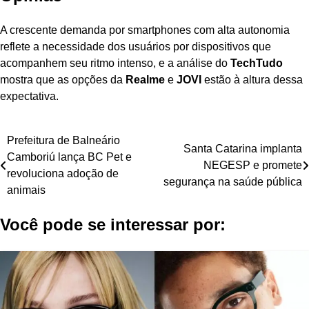
A crescente demanda por smartphones com alta autonomia
reflete a necessidade dos usuários por dispositivos que
acompanhem seu ritmo intenso, e a análise do
TechTudo
mostra que as opções da
Realme
e
JOVI
estão à altura dessa
expectativa.
Navegação
Prefeitura de Balneário
Santa Catarina implanta
Camboriú lança BC Pet e
de
NEGESP e promete
revoluciona adoção de
segurança na saúde pública
Post
animais
Você pode se interessar por: