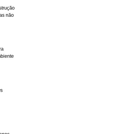
strução
ças não
ra
mbiente
Os