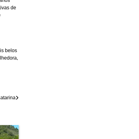
lanos
tivas de
e
is belos
olhedora,
atarina