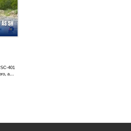
a SC-401
ubro, a…