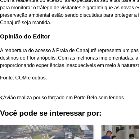
Com a reabertura do acesso, as expectativas são altas para a t
para monitorar o tráfego de visitantes e garantir que as novas 
preservação ambiental estão sendo discutidas para proteger a f
Canajurê seja mantida.
Opinião do Editor
A reabertura do acesso à Praia de Canajurê representa um pass
destinos de Florianópolis. Com as melhorias implementadas, a 
proporcionando experiências inesquecíveis em meio à naturez
Fonte: COM e outros.
Navegação
Avião realiza pouso forçado em Porto Belo sem feridos
de
Você pode se interessar por:
Post