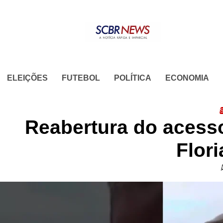
Skip
to
content
ELEIÇÕES
FUTEBOL
POLÍTICA
ECONOMIA
S
Reabertura do acess
Flor