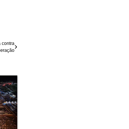
 contra
peração