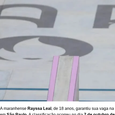
A maranhense
Rayssa Leal
, de 18 anos, garantiu sua vaga na 
em
São Paulo
. A classificação ocorreu no dia
7 de outubro de