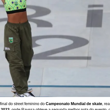
final do street feminino do
Campeonato Mundial de skate
, re
 2023
, onde Rayssa obteve a segunda melhor nota do evento,