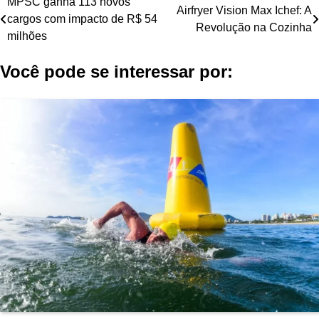
Navegação
MPSC ganha 113 novos
Airfryer Vision Max Ichef: A
cargos com impacto de R$ 54
de
Revolução na Cozinha
milhões
Post
Você pode se interessar por: