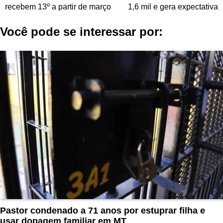
de
recebem 13º a partir de março
1,6 mil e gera expectativa
Post
Você pode se interessar por:
Pastor condenado a 71 anos por estuprar filha e
usar dopagem familiar em MT