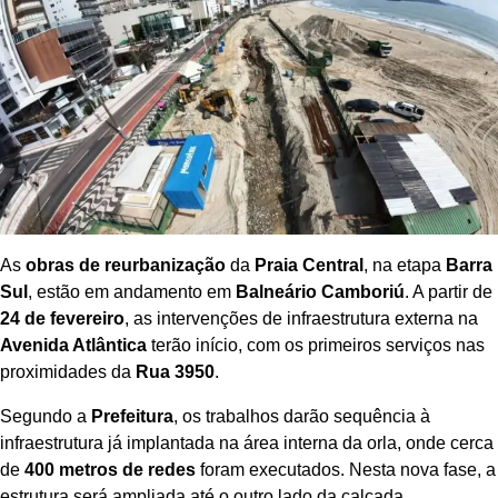
As
obras de reurbanização
da
Praia Central
, na etapa
Barra
Sul
, estão em andamento em
Balneário Camboriú
. A partir de
24 de fevereiro
, as intervenções de infraestrutura externa na
Avenida Atlântica
terão início, com os primeiros serviços nas
proximidades da
Rua 3950
.
Segundo a
Prefeitura
, os trabalhos darão sequência à
infraestrutura já implantada na área interna da orla, onde cerca
de
400 metros de redes
foram executados. Nesta nova fase, a
estrutura será ampliada até o outro lado da calçada,