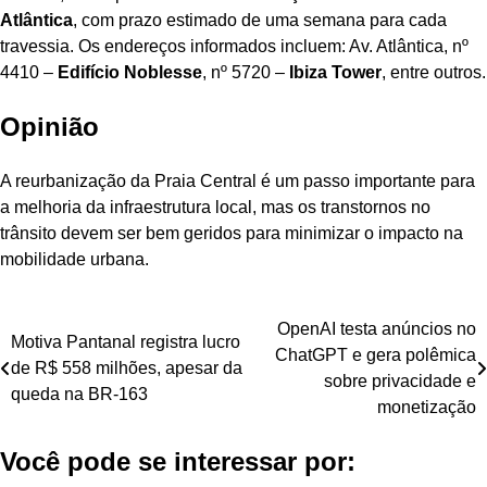
Atlântica
, com prazo estimado de uma semana para cada
travessia. Os endereços informados incluem: Av. Atlântica, nº
4410 –
Edifício Noblesse
, nº 5720 –
Ibiza Tower
, entre outros.
Opinião
A reurbanização da Praia Central é um passo importante para
a melhoria da infraestrutura local, mas os transtornos no
trânsito devem ser bem geridos para minimizar o impacto na
mobilidade urbana.
Navegação
OpenAI testa anúncios no
Motiva Pantanal registra lucro
ChatGPT e gera polêmica
de
de R$ 558 milhões, apesar da
sobre privacidade e
queda na BR-163
Post
monetização
Você pode se interessar por: