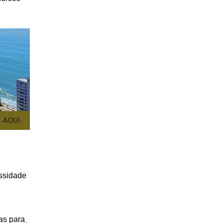
essidade
as para