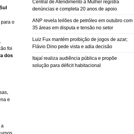
Central de Atendimento à Mulher registra
Sul
denúncias e completa 20 anos de apoio
ANP revela leilões de petróleo em outubro com
 para o
35 áreas em disputa e tensão no setor
Luiz Fux mantém proibição de jogos de azar;
,
Flávio Dino pede vista e adia decisão
ão foi
a dos
Itajaí realiza audiência pública e propõe
solução para déficit habitacional
sas,
ena e
 a
cursos