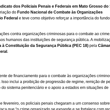
ndicato dos Policiais Penais e Federais em Mato Grosso do 
criação do
Fundo Nacional de Combate às Organizações
io Federal
e teve como objetivo reforçar a importância do fundo
ções contra organizações criminosas para o combate ao crime
os humanos das instituições de segurança pública. A mobilizaç
 à Constituição da Segurança Pública (PEC 18)
pela
Câmar
eral
.
nte de financiamento para o combate às organizações crimino
 Isso inclui a proibição de progressão de regime, remição de p
do sistema penitenciário e o apoio a estados em situações de
e fevereiro, os policiais penais chegaram a um consenso sobre
taca que “o crime organizado se expande e se fortalece com re