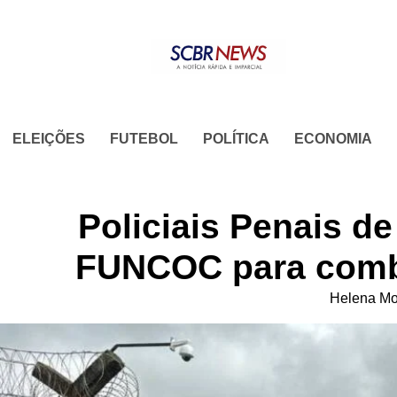
Skip
to
content
ELEIÇÕES
FUTEBOL
POLÍTICA
ECONOMIA
Policiais Penais d
FUNCOC para comba
Helena Mo