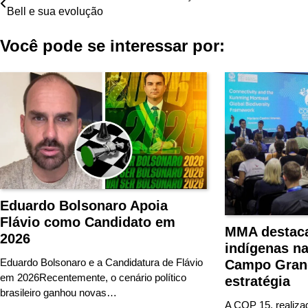
Bell e sua evolução
de
Você pode se interessar por:
Post
Eduardo Bolsonaro Apoia
Flávio como Candidato em
MMA destaca
2026
indígenas n
Eduardo Bolsonaro e a Candidatura de Flávio
Campo Grand
em 2026Recentemente, o cenário político
estratégia
brasileiro ganhou novas…
A COP 15, realiz