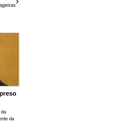
ageiras
 preso
 da
ente da