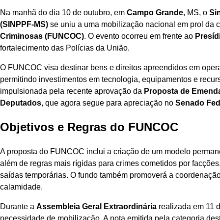
Na manhã do dia 10 de outubro, em
Campo Grande
, MS, o
Si
(SINPPF-MS)
se uniu a uma mobilização nacional em prol da 
Criminosas (FUNCOC)
. O evento ocorreu em frente ao
Presíd
fortalecimento das Polícias da União.
O FUNCOC visa destinar bens e direitos apreendidos em opera
permitindo investimentos em tecnologia, equipamentos e recurs
impulsionada pela recente aprovação da
Proposta de Emenda
Deputados
, que agora segue para apreciação no
Senado Fed
Objetivos e Regras do FUNCOC
A proposta do FUNCOC inclui a criação de um modelo permane
além de regras mais rígidas para crimes cometidos por facções.
saídas temporárias. O fundo também promoverá a coordenação 
calamidade.
Durante a
Assembleia Geral Extraordinária
realizada em 11 d
necessidade de mobilização. A nota emitida pela categoria des