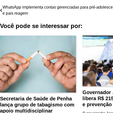
Navegação
WhatsApp implementa contas gerenciadas para pré-adolesce
e pais reagem
de
Você pode se interessar por:
Post
Governador 
libera R$ 21
Secretaria de Saúde de Penha
e prevenção
lança grupo de tabagismo com
apoio multidisciplinar