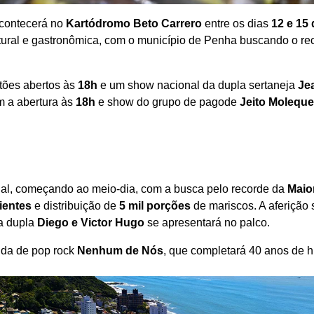
acontecerá no
Kartódromo Beto Carrero
entre os dias
12 e 15 
tural e gastronômica, com o município de Penha buscando o re
rtões abertos às
18h
e um show nacional da dupla sertaneja
Je
om a abertura às
18h
e show do grupo de pagode
Jeito Moleque
ial, começando ao meio-dia, com a busca pelo recorde da
Maio
ientes
e distribuição de
5 mil porções
de mariscos. A aferição 
 a dupla
Diego e Victor Hugo
se apresentará no palco.
nda de pop rock
Nenhum de Nós
, que completará 40 anos de hi