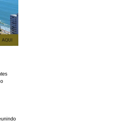
ntes
do
reunindo