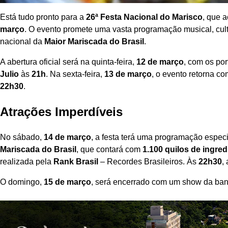
Está tudo pronto para a
26ª Festa Nacional do Marisco
, que 
março
. O evento promete uma vasta programação musical, cul
nacional da
Maior Mariscada do Brasil
.
A abertura oficial será na quinta-feira,
12 de março
, com os po
Julio
às
21h
. Na sexta-feira,
13 de março
, o evento retorna c
22h30
.
Atrações Imperdíveis
No sábado,
14 de março
, a festa terá uma programação espec
Mariscada do Brasil
, que contará com
1.100 quilos de ingred
realizada pela
Rank Brasil
– Recordes Brasileiros. Às
22h30
,
O domingo,
15 de março
, será encerrado com um show da ba