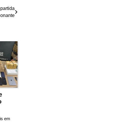
partida
onante
e
o
ais em