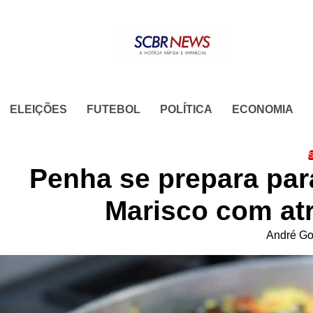
Skip
to
content
ELEIÇÕES
FUTEBOL
POLÍTICA
ECONOMIA
S
Penha se prepara par
Marisco com at
André Go