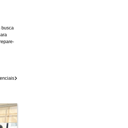
m busca
para
repare-
enciais