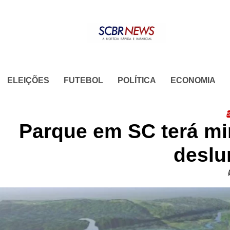
Skip
to
content
ELEIÇÕES
FUTEBOL
POLÍTICA
ECONOMIA
S
Parque em SC terá mi
deslu