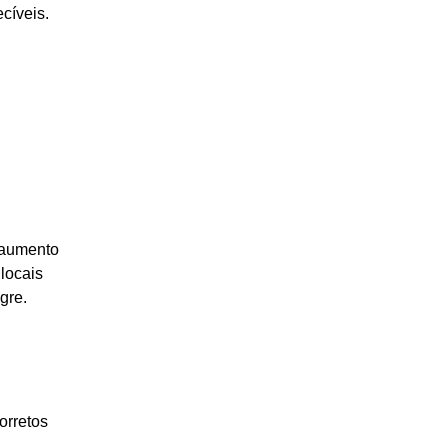
cíveis.
o aumento
locais
gre.
orretos