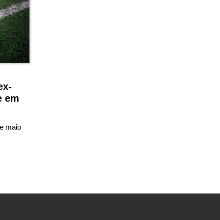
ex-
e em
de maio