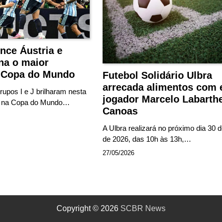
nce Áustria e
na o maior
da Copa do Mundo
Futebol Solidário Ulbra
arrecada alimentos com 
upos I e J brilharam nesta
jogador Marcelo Labarth
2) na Copa do Mundo…
Canoas
A Ulbra realizará no próximo dia 30 
de 2026, das 10h às 13h,…
27/05/2026
Copyright © 2026
SCBR News