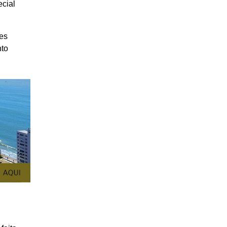
cial
res
nto