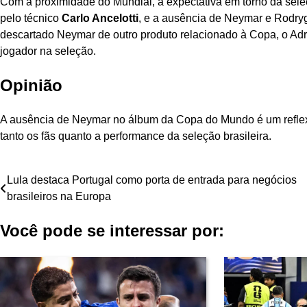
Com a proximidade do Mundial, a expectativa em torno da seleçã
pelo técnico
Carlo Ancelotti
, e a ausência de Neymar e Rodryg
descartado Neymar de outro produto relacionado à Copa, o Adr
jogador na seleção.
Opinião
A ausência de Neymar no álbum da Copa do Mundo é um reflexo 
tanto os fãs quanto a performance da seleção brasileira.
Navegação
Lula destaca Portugal como porta de entrada para negócios
brasileiros na Europa
de
Você pode se interessar por:
Post