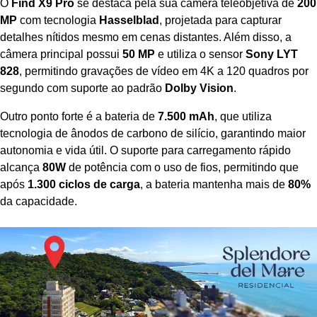
O
Find X9 Pro
se destaca pela sua câmera teleobjetiva de
200
MP
com tecnologia
Hasselblad
, projetada para capturar
detalhes nítidos mesmo em cenas distantes. Além disso, a
câmera principal possui
50 MP
e utiliza o sensor
Sony LYT
828
, permitindo gravações de vídeo em 4K a 120 quadros por
segundo com suporte ao padrão
Dolby Vision
.
Outro ponto forte é a bateria de
7.500 mAh
, que utiliza
tecnologia de ânodos de carbono de silício, garantindo maior
autonomia e vida útil. O suporte para carregamento rápido
alcança
80W
de potência com o uso de fios, permitindo que
após
1.300 ciclos de carga
, a bateria mantenha mais de
80%
da capacidade.