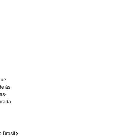
que
de às
as-
orada.
 Brasil