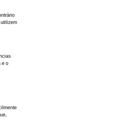
ntrário
utilizem
ncias
 e o
cilmente
que,