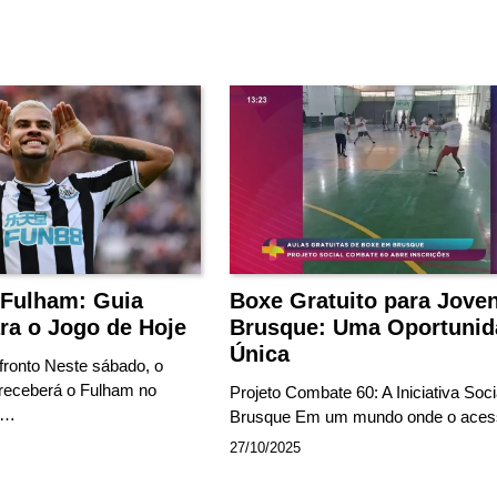
 Fulham: Guia
Boxe Gratuito para Jove
ra o Jogo de Hoje
Brusque: Uma Oportunid
Única
fronto Neste sábado, o
receberá o Fulham no
Projeto Combate 60: A Iniciativa Soc
s’…
Brusque Em um mundo onde o ace
27/10/2025