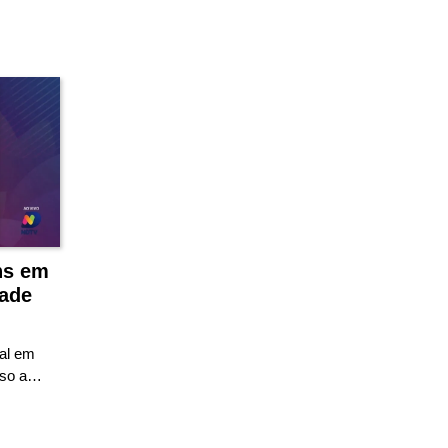
ns em
ade
ial em
sso a…