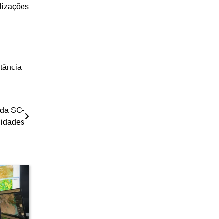
alizações
tância
 da SC-
cidades