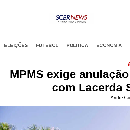
Skip
to
content
ELEIÇÕES
FUTEBOL
POLÍTICA
ECONOMIA
S
MPMS exige anulação 
com Lacerda 
André Go