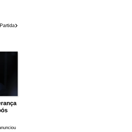
Partida
erança
pós
anunciou