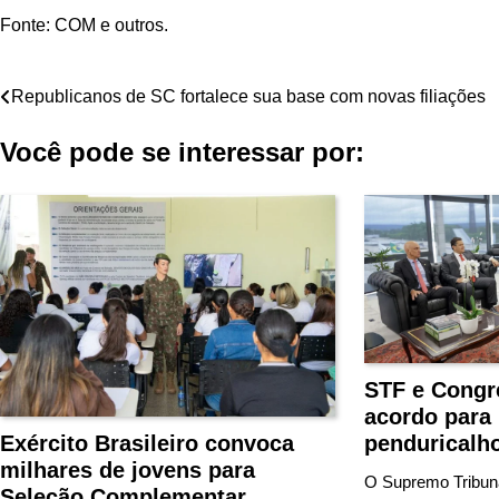
Fonte: COM e outros.
Navegação
Republicanos de SC fortalece sua base com novas filiações
de
Você pode se interessar por:
Post
STF e Congr
acordo para 
penduricalh
Exército Brasileiro convoca
milhares de jovens para
O Supremo Tribuna
Seleção Complementar