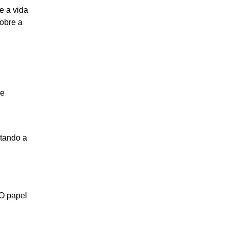
e a vida
obre a
 e
itando a
O papel