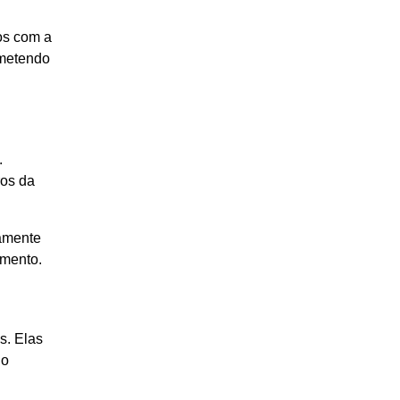
os com a
ometendo
.
ros da
tamente
amento.
s. Elas
io