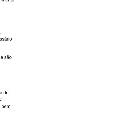
A
ssário
de são
ão do
 a
s bem