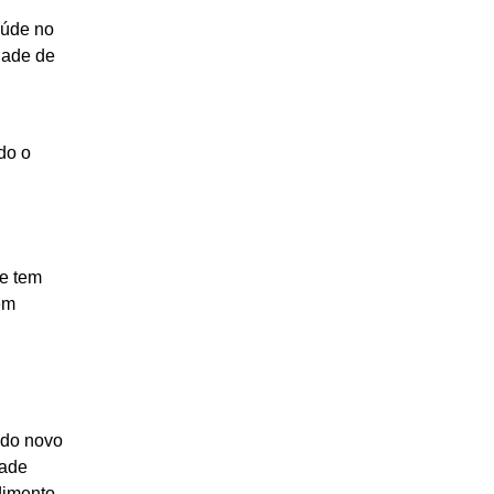
aúde no
dade de
do o
le tem
em
 do novo
dade
dimento