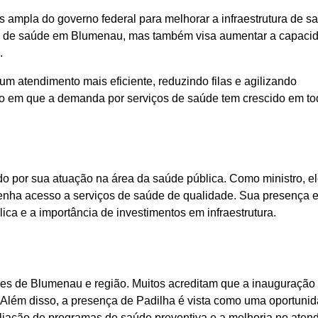
 ampla do governo federal para melhorar a infraestrutura de s
ões de saúde em Blumenau, mas também visa aumentar a capaci
.
m atendimento mais eficiente, reduzindo filas e agilizando
o em que a demanda por serviços de saúde tem crescido em to
o por sua atuação na área da saúde pública. Como ministro, e
 tenha acesso a serviços de saúde de qualidade. Sua presença 
a e a importância de investimentos em infraestrutura.
ores de Blumenau e região. Muitos acreditam que a inauguração
 Além disso, a presença de Padilha é vista como uma oportuni
liação de programas de saúde preventiva e a melhoria no aten