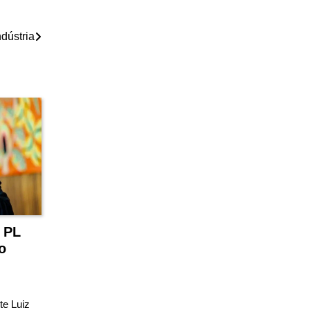
dústria
 PL
o
te Luiz