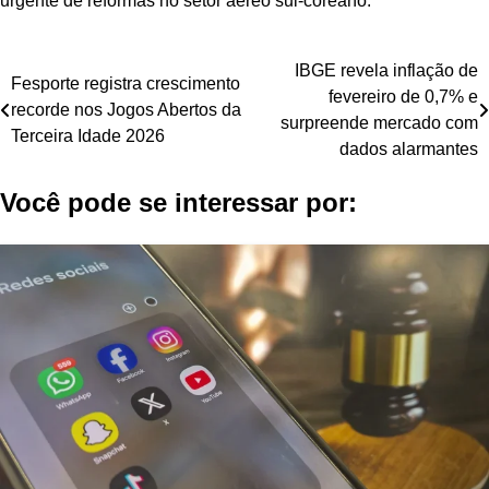
urgente de reformas no setor aéreo sul-coreano.
Navegação
IBGE revela inflação de
Fesporte registra crescimento
fevereiro de 0,7% e
de
recorde nos Jogos Abertos da
surpreende mercado com
Terceira Idade 2026
Post
dados alarmantes
Você pode se interessar por: