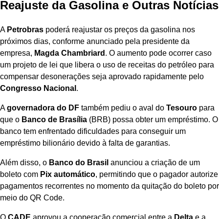
Reajuste da Gasolina e Outras Notícias
A
Petrobras
poderá reajustar os preços da gasolina nos
próximos dias, conforme anunciado pela presidente da
empresa,
Magda Chambriard
. O aumento pode ocorrer caso
um projeto de lei que libera o uso de receitas do petróleo para
compensar desonerações seja aprovado rapidamente pelo
Congresso Nacional
.
A
governadora do DF
também pediu o aval do
Tesouro
para
que o
Banco de Brasília
(BRB) possa obter um empréstimo. O
banco tem enfrentado dificuldades para conseguir um
empréstimo bilionário devido à falta de garantias.
Além disso, o
Banco do Brasil
anunciou a criação de um
boleto com
Pix automático
, permitindo que o pagador autorize
pagamentos recorrentes no momento da quitação do boleto por
meio do QR Code.
O
CADE
aprovou a cooperação comercial entre a
Delta
e a