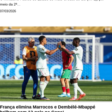
meio da 2ª…
07/03/2026
França elimina Marrocos e Dembélé-Mbappé