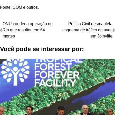
Fonte: COM e outros.
Navegação
ONU condena operação no
Polícia Civil desmantela
Rio que resultou em 64
esquema de tráfico de aves
de
mortes
em Joinville
Post
Você pode se interessar por: