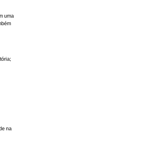
ram uma
ambém
ória;
ade na