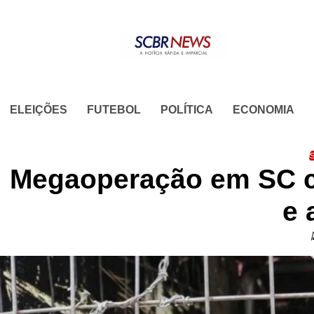
Skip
to
content
ELEIÇÕES
FUTEBOL
POLÍTICA
ECONOMIA
S
Megaoperação em SC co
e 