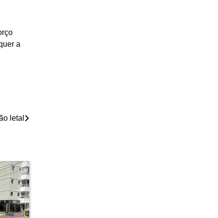
orço
quer a
o letal