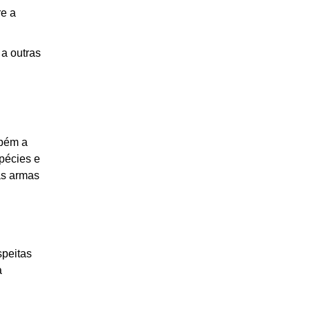
re a
a outras
mbém a
spécies e
as armas
speitas
a