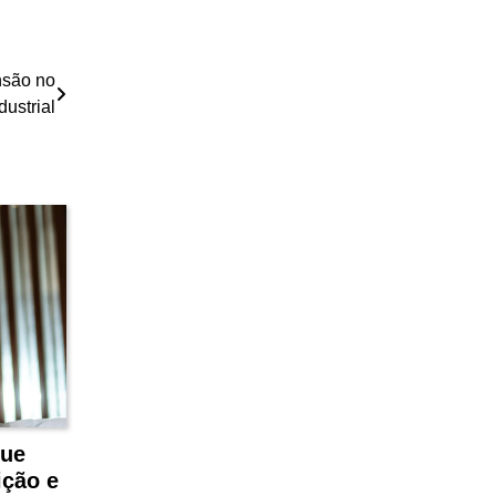
nsão no
dustrial
que
ição e