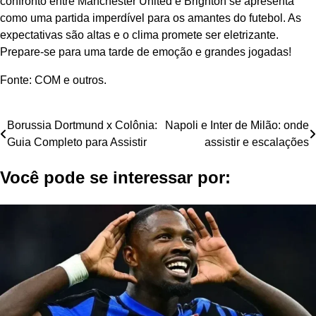
confronto entre Manchester United e Brighton se apresenta
como uma partida imperdível para os amantes do futebol. As
expectativas são altas e o clima promete ser eletrizante.
Prepare-se para uma tarde de emoção e grandes jogadas!
Fonte: COM e outros.
Navegação
Borussia Dortmund x Colônia:
Napoli e Inter de Milão: onde
Guia Completo para Assistir
assistir e escalações
de
Você pode se interessar por:
Post