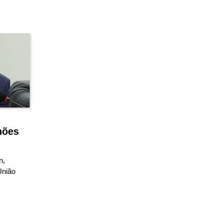
hões
n,
União