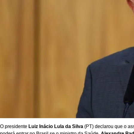
O presidente
Luiz Inácio Lula da Silva
(PT) declarou que o as
poderá entrar no Brasil se o ministro da Saúde,
Alexandre Pad