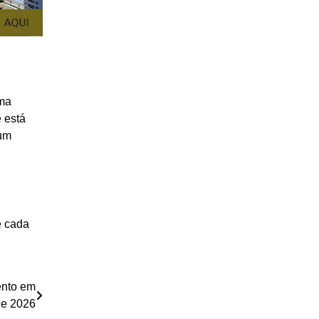
uma
e está
 um
e cada
ento em
de 2026