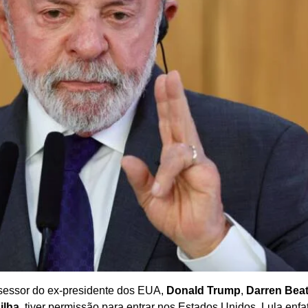
sessor do ex-presidente dos EUA,
Donald Trump
,
Darren Beat
ilha
, tiver permissão para entrar nos Estados Unidos. Lula enfa