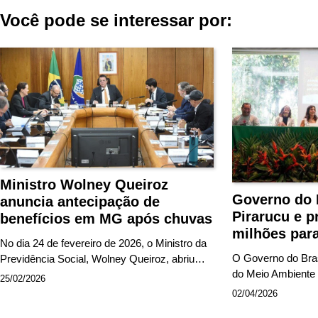
Você pode se interessar por:
Post
Ministro Wolney Queiroz
Governo do 
anuncia antecipação de
Pirarucu e 
benefícios em MG após chuvas
milhões par
No dia 24 de fevereiro de 2026, o Ministro da
O Governo do Brasi
Previdência Social, Wolney Queiroz, abriu…
do Meio Ambiente
25/02/2026
02/04/2026