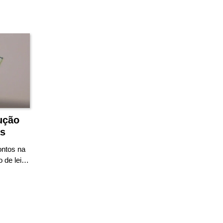
ução
as
ontos na
 de lei…