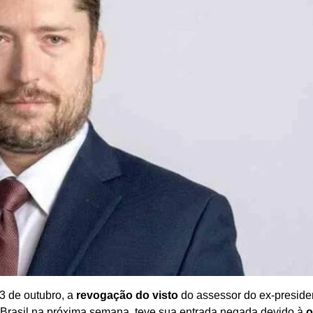
13 de outubro, a
revogação do visto
do assessor do ex-preside
 o Brasil na próxima semana, teve sua entrada negada devido à
o