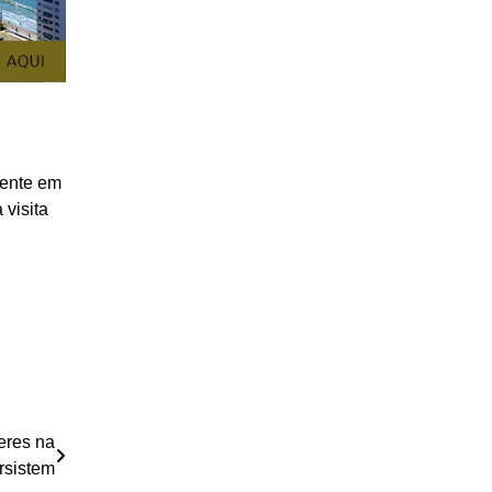
dente em
 visita
eres na
ersistem