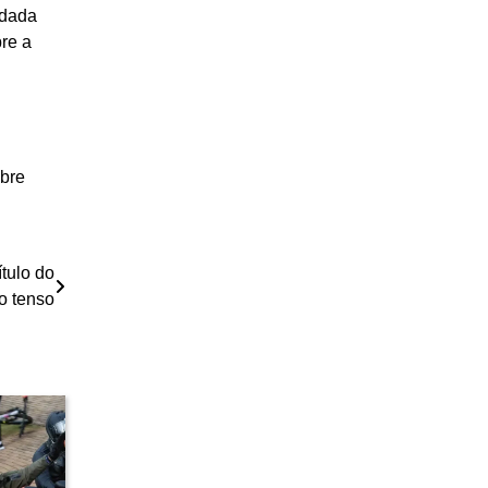
ndada
re a
obre
tulo do
o tenso