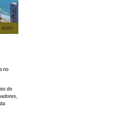
a no
ais do
hadores,
 da