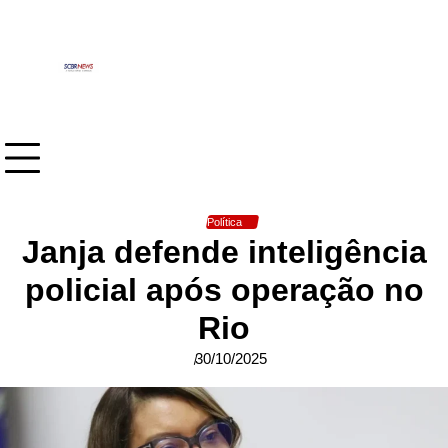
Skip
to
content
Política
Janja defende inteligência
policial após operação no
Rio
30/10/2025