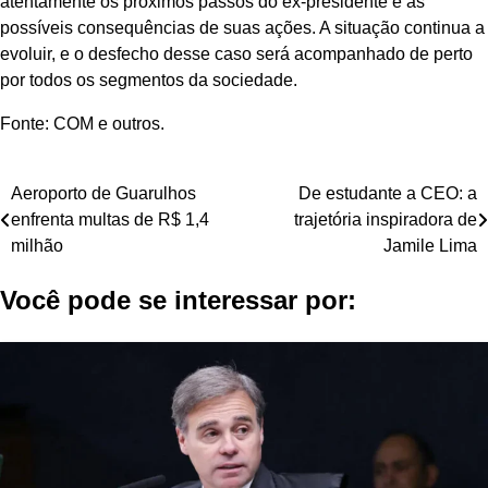
atentamente os próximos passos do ex-presidente e as
possíveis consequências de suas ações. A situação continua a
evoluir, e o desfecho desse caso será acompanhado de perto
por todos os segmentos da sociedade.
Fonte: COM e outros.
Navegação
Aeroporto de Guarulhos
De estudante a CEO: a
enfrenta multas de R$ 1,4
trajetória inspiradora de
de
milhão
Jamile Lima
Post
Você pode se interessar por: