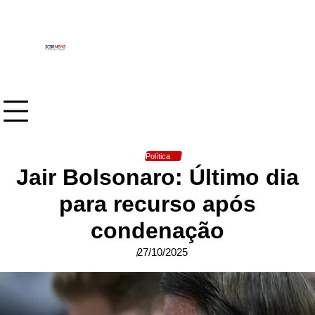
Skip
to
content
Política
Jair Bolsonaro: Último dia
para recurso após
condenação
27/10/2025